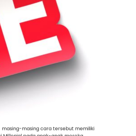
a masing-masing cara tersebut memiliki
i Millenial pada anak-anak mereka,