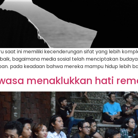
saat ini memiliki kecenderungan sifat yang lebih kom
 baik, bagaimana media sosial telah menciptakan budaya 
an. pada keadaan bahwa mereka mampu hidup lebih baik
wasa menaklukkan hati rem