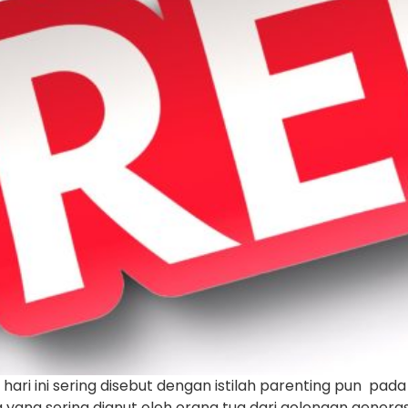
ari ini sering disebut dengan istilah parenting pun pad
yang sering dianut oleh orang tua dari golongan generas