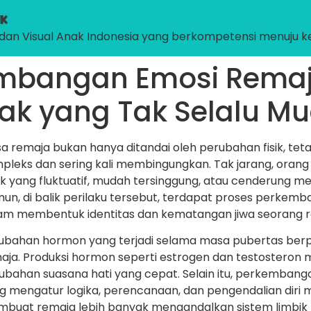
l dan Visual Anak Indonesia yang berkompetensi menuju k
embangan Emosi Remaj
k yang Tak Selalu M
a remaja bukan hanya ditandai oleh perubahan fisik, tet
pleks dan sering kali membingungkan. Tak jarang, ora
k yang fluktuatif, mudah tersinggung, atau cenderung me
un, di balik perilaku tersebut, terdapat proses perkem
am membentuk identitas dan kematangan jiwa seorang r
ubahan hormon yang terjadi selama masa pubertas be
aja. Produksi hormon seperti estrogen dan testosteron 
ubahan suasana hati yang cepat. Selain itu, perkembang
g mengatur logika, perencanaan, dan pengendalian diri 
buat remaja lebih banyak mengandalkan sistem limbik (