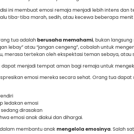
disi ini membuat emosi remaja menjadi lebih intens dan
alu tiba-tiba marah, sedih, atau kecewa beberapa menit
rang tua adalah
berusaha memahami
, bukan langsung
ngan lebay” atau “jangan cengeng”, cobalah untuk meng
 merasa tertekan oleh ekspektasi teman sebaya, atau s
dapat menjadi tempat aman bagi remaja untuk mengeksp
presikan emosi mereka secara sehat. Orang tua dapa
endiri
ap ledakan emosi
sedang dirasakan
hwa emosi anak diakui dan dihargai.
an dalam membantu anak
mengelola emosinya
. Salah s