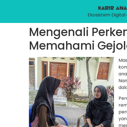
Ekosistem Digita
Mengenali Perk
Memahami Gejola
Mas
kom
ana
Nam
dal
Per
rem
per
yan
mem