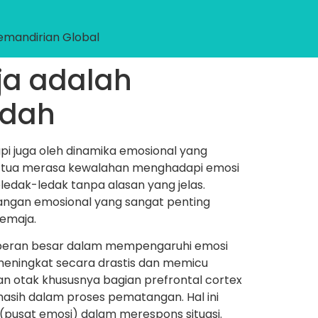
emandirian Global
a adalah
udah
api juga oleh dinamika emosional yang
ng tua merasa kewalahan menghadapi emosi
ledak-ledak tanpa alasan yang jelas.
bangan emosional yang sangat penting
emaja.
rperan besar dalam mempengaruhi emosi
meningkat secara drastis dan memicu
an otak khususnya bagian prefrontal cortex
masih dalam proses pematangan. Hal ini
pusat emosi) dalam merespons situasi.