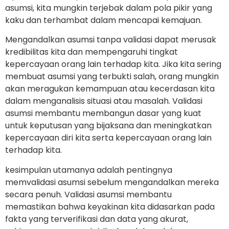
asumsi, kita mungkin terjebak dalam pola pikir yang
kaku dan terhambat dalam mencapai kemajuan.
Mengandalkan asumsi tanpa validasi dapat merusak
kredibilitas kita dan mempengaruhi tingkat
kepercayaan orang lain terhadap kita. Jika kita sering
membuat asumsi yang terbukti salah, orang mungkin
akan meragukan kemampuan atau kecerdasan kita
dalam menganalisis situasi atau masalah. Validasi
asumsi membantu membangun dasar yang kuat
untuk keputusan yang bijaksana dan meningkatkan
kepercayaan diri kita serta kepercayaan orang lain
terhadap kita.
kesimpulan utamanya adalah pentingnya
memvalidasi asumsi sebelum mengandalkan mereka
secara penuh. Validasi asumsi membantu
memastikan bahwa keyakinan kita didasarkan pada
fakta yang terverifikasi dan data yang akurat,