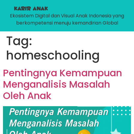
Ekosistem Digital dan Visual Anak Indonesia yang
berkompetensi menuju kemandirian Global
Tag:
homeschooling
Pentingnya Kemampuan
Menganalisis Masalah
Oleh Anak